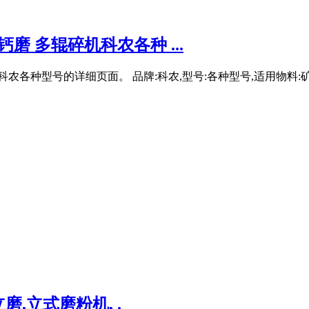
磨 多辊碎机科农各种 ...
种型号的详细页面。 品牌:科农,型号:各种型号,适用物料:矿石,应
磨,立式磨粉机, .