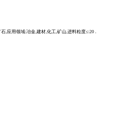
用领域:冶金,建材,化工,矿山,进料粒度≤:20 .