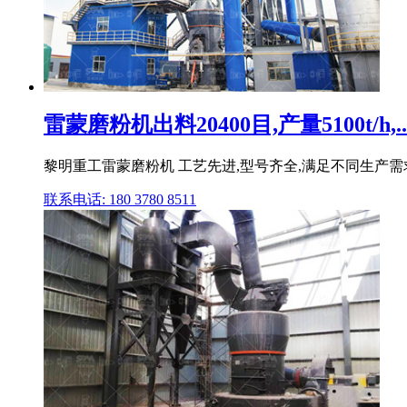
雷蒙磨粉机出料20400目,产量5100t/h,..
黎明重工雷蒙磨粉机 工艺先进,型号齐全,满足不同生产需求
联系电话: 180 3780 8511