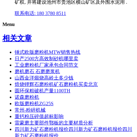
矿权, 并将建设池州市贵池区横山矿区及外围水泥用 .
联系电话: 180 3780 8511
Menu
相关文章
锤式欧版磨粉机MTW销售热线
日产2500方高效制砂机哪里卖
工业磨粉机厂家承包合同范文
磨机磨石 石磨磨浆机
山西金洋煅烧高岭土多少钱
焙烧锂辉石磨粉机矿石磨粉机买卖北京
圆环保粗破机产量1100TH
诺森磨粉机
欧版磨粉机ZG25S
常州-粉碎机械
重钙粉压碎值超标影响
雷蒙磨主要部件鄂板的主要材质分析
四川新力矿石磨粉机报价四川新力矿石磨粉机报价四川
新力矿石磨粉机报价