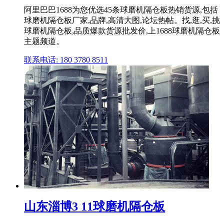
阿里巴巴1688为您优选45条球磨机隔仓板热销货源,包括
球磨机隔仓板厂家,品牌,高清大图,论坛热帖。找,逛,买,挑
球磨机隔仓板,品质爆款货源批发价,上1688球磨机隔仓板
主题频道。
联系电话: 180 3780 8511
山东淄博3 11球磨机隔仓板