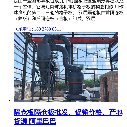
是由一些扇形箅板组成,用中心圆板把这些扇形箅板联成
一个整体。它与短筒球磨机排矿格子板的构造相似,用作
球磨机的第二、三仓的格子板。 双层隔仓板由前隔仓板
（筛板）和后隔仓板（盲板）组成。双层
联系电话: 180 3780 8511
隔仓板隔仓板批发、促销价格、产地
货源 阿里巴巴