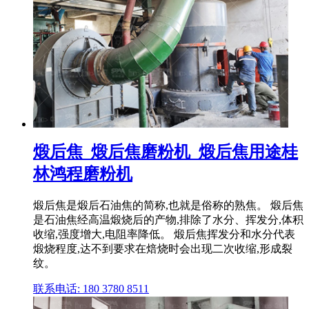
煅后焦_煅后焦磨粉机_煅后焦用途桂
林鸿程磨粉机
煅后焦是煅后石油焦的简称,也就是俗称的熟焦。 煅后焦
是石油焦经高温煅烧后的产物,排除了水分、挥发分,体积
收缩,强度增大,电阻率降低。 煅后焦挥发分和水分代表
煅烧程度,达不到要求在焙烧时会出现二次收缩,形成裂
纹。
联系电话: 180 3780 8511