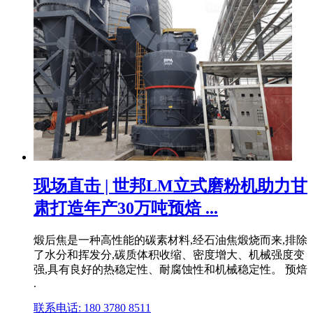
现场直击 | 世邦LM立式磨粉机助力甘
肃打造年产30万吨预焙 ...
煅后焦是一种高性能的碳素材料,经石油焦煅烧而来,排除
了水分和挥发分,碳质体积收缩、密度增大、机械强度变
强,具有良好的热稳定性、耐腐蚀性和机械稳定性。 预焙
.
联系电话: 180 3780 8511