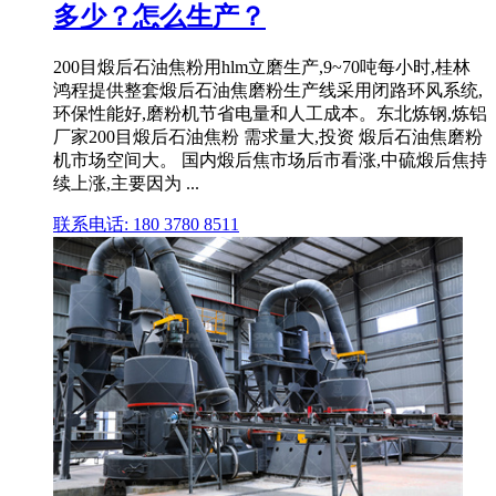
多少？怎么生产？
200目煅后石油焦粉用hlm立磨生产,9~70吨每小时,桂林
鸿程提供整套煅后石油焦磨粉生产线采用闭路环风系统,
环保性能好,磨粉机节省电量和人工成本。东北炼钢,炼铝
厂家200目煅后石油焦粉 需求量大,投资 煅后石油焦磨粉
机市场空间大。 国内煅后焦市场后市看涨,中硫煅后焦持
续上涨,主要因为 ...
联系电话: 180 3780 8511