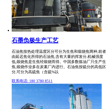
石墨负极生产工艺
石油焦按热处理温度区分可分为生焦和煅烧焦两种,前者
由延迟焦化所得的石油焦,含有大量的挥发分,机械强度
低,煅烧焦是生焦经煅烧而得。中国多数炼油厂只生产生
焦,煅烧作业多在炭素厂内进行。石油焦按硫分的高低区
分,可分为高硫焦（含硫%以
联系电话: 180 3780 8511