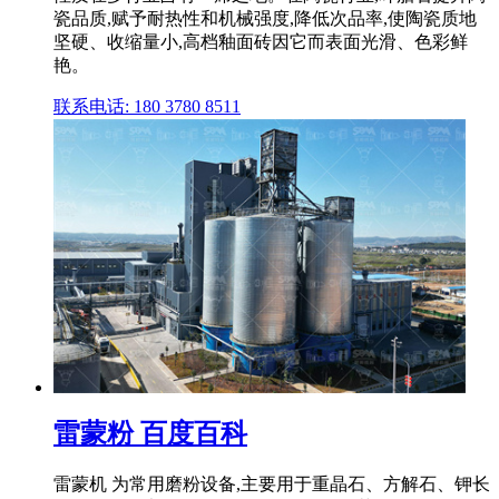
瓷品质,赋予耐热性和机械强度,降低次品率,使陶瓷质地
坚硬、收缩量小,高档釉面砖因它而表面光滑、色彩鲜
艳。
联系电话: 180 3780 8511
雷蒙粉 百度百科
雷蒙机 为常用磨粉设备,主要用于重晶石、方解石、钾长