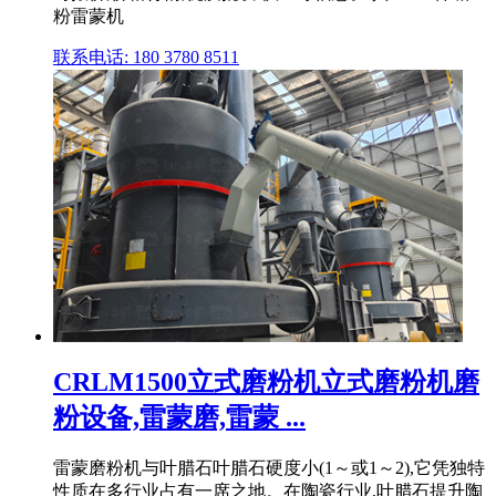
粉雷蒙机
联系电话: 180 3780 8511
CRLM1500立式磨粉机立式磨粉机磨
粉设备,雷蒙磨,雷蒙 ...
雷蒙磨粉机与叶腊石叶腊石硬度小(1～或1～2),它凭独特
性质在多行业占有一席之地。在陶瓷行业,叶腊石提升陶