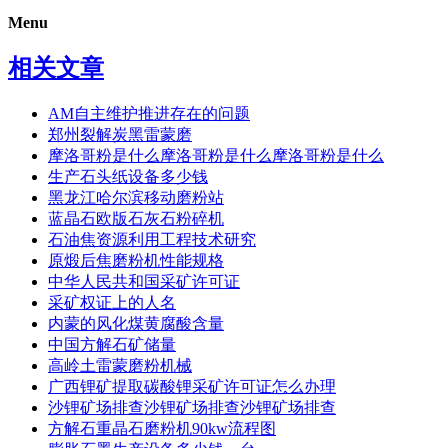
Menu
相关文章
AM自主维护推进存在的问题
郑州裂解炭黑雷蒙磨
摩洛哥粉是什么摩洛哥粉是什么摩洛哥粉是什么
生产石头纸设备多少钱
黑龙江哈尔滨移动磨粉站
蓝晶石欧版石灰石粉碎机
石油焦资源利用工程技术研究
原煅后焦磨粉机性能规格
中华人民共和国采矿许可证
采矿权证上的人名
内蒙的风化煤黄腐酸含量
中国方解石矿储量
高岭土雷蒙磨粉机械
广西锂矿提取碳酸锂采矿许可证怎么办理
沙锂矿场排查沙锂矿场排查沙锂矿场排查
方解石重晶石磨粉机90kw流程图