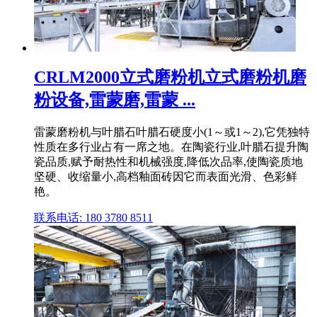
CRLM2000立式磨粉机立式磨粉机磨
粉设备,雷蒙磨,雷蒙 ...
雷蒙磨粉机与叶腊石叶腊石硬度小(1～或1～2),它凭独特
性质在多行业占有一席之地。在陶瓷行业,叶腊石提升陶
瓷品质,赋予耐热性和机械强度,降低次品率,使陶瓷质地
坚硬、收缩量小,高档釉面砖因它而表面光滑、色彩鲜
艳。
联系电话: 180 3780 8511