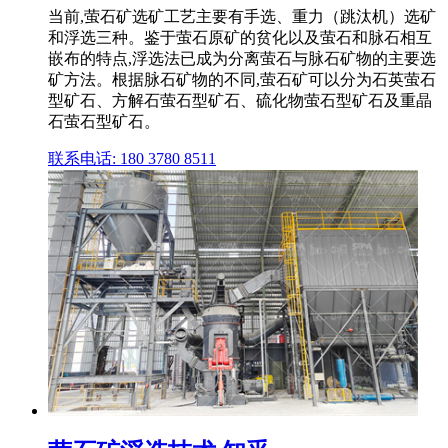
当前,萤石矿选矿工艺主要有手选、重力（跳汰机）选矿
和浮选三种。鉴于萤石原矿的贫化以及萤石和脉石相互
嵌布的特点,浮选法已成为分离萤石与脉石矿物的主要选
矿方法。根据脉石矿物的不同,萤石矿可以分为石英萤石
型矿石、方解石萤石型矿石、硫化物萤石型矿石及重晶
石萤石型矿石。
联系电话: 180 3780 8511