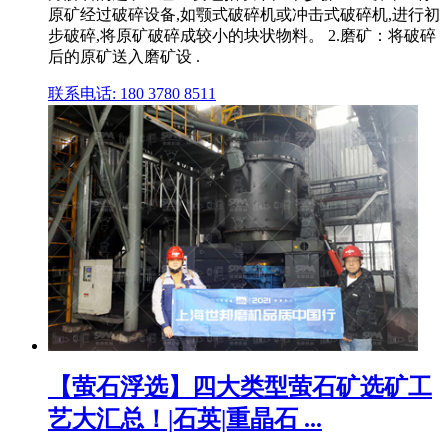
原矿经过破碎设备,如颚式破碎机或冲击式破碎机,进行初
步破碎,将原矿破碎成较小的块状物料。 2.磨矿：将破碎
后的原矿送入磨矿设 .
联系电话: 180 3780 8511
【萤石浮选】四大类型萤石矿选矿工
艺大汇总！|石英|重晶石 ...