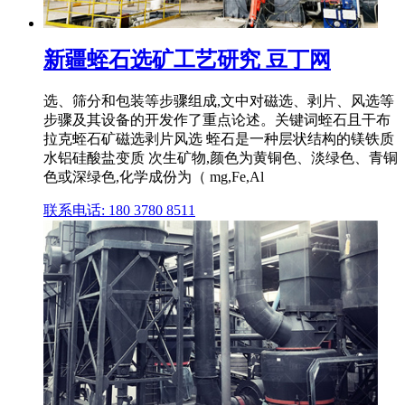
新疆蛭石选矿工艺研究 豆丁网
选、筛分和包装等步骤组成,文中对磁选、剥片、风选等
步骤及其设备的开发作了重点论述。关键词蛭石且干布
拉克蛭石矿磁选剥片风选 蛭石是一种层状结构的镁铁质
水铝硅酸盐变质 次生矿物,颜色为黄铜色、淡绿色、青铜
色或深绿色,化学成份为（ mg,Fe,Al
联系电话: 180 3780 8511