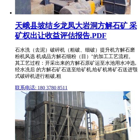
天峨县坡结乡龙凤大岩洞方解石矿 采
矿权出让收益评估报告.PDF
石水洗（去泥）破碎机（粗破、细破）提升机方解石磨
粉机风选 机成品方解石细粉（目）"的加工工艺流程。
其工艺过程：开采出来的方解石原矿运至水池用水冲选,
经水冼后 的方解石矿石送至给矿机,给矿机将矿石送进颚
式破碎机进行粗破,粗
联系电话: 180 3780 8511