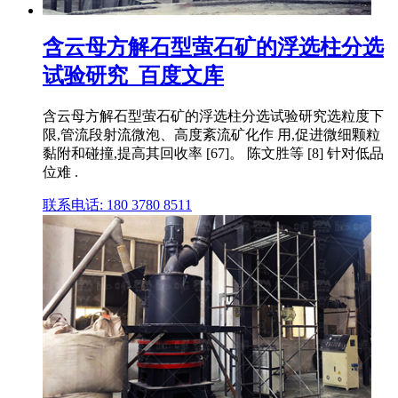
含云母方解石型萤石矿的浮选柱分选
试验研究_百度文库
含云母方解石型萤石矿的浮选柱分选试验研究选粒度下
限,管流段射流微泡、高度紊流矿化作 用,促进微细颗粒
黏附和碰撞,提高其回收率 [67]。 陈文胜等 [8] 针对低品
位难 .
联系电话: 180 3780 8511