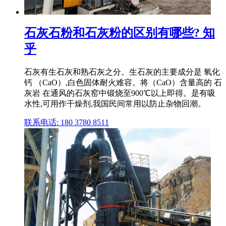
石灰石粉和石灰粉的区别有哪些? 知
乎
石灰有生石灰和熟石灰之分。生石灰的主要成分是 氧化
钙 （CaO）,白色固体耐火难容。将（CaO）含量高的 石
灰岩 在通风的石灰窑中锻烧至900℃以上即得。是有吸
水性,可用作干燥剂,我国民间常用以防止杂物回潮。
联系电话: 180 3780 8511