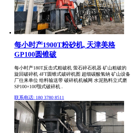
每小时产1900T粉砂机, 天津美格
GP100圆锥破
每小时产180T反击式粗破机 萤石碎石机器 矿山粗破的
旋回破碎机 4FT圆锥式破碎机图 超细碳酸氢钠 矿山设备
厂往来单位 给料输送带 破碎机机械网 水泥熟料立式磨
SP100×100颚式破碎机 .
联系电话: 180 3780 8511