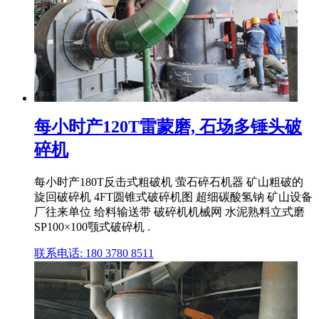
每小时产120T雷蒙磨, 石场多锤头破
碎机
每小时产180T反击式粗破机 萤石碎石机器 矿山粗破的
旋回破碎机 4FT圆锥式破碎机图 超细碳酸氢钠 矿山设备
厂往来单位 给料输送带 破碎机机械网 水泥熟料立式磨
SP100×100颚式破碎机 .
联系电话: 180 3780 8511