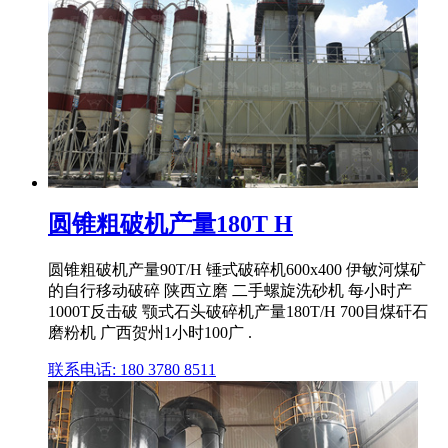
圆锥粗破机产量180T H
圆锥粗破机产量90T/H 锤式破碎机600x400 伊敏河煤矿
的自行移动破碎 陕西立磨 二手螺旋洗砂机 每小时产
1000T反击破 颚式石头破碎机产量180T/H 700目煤矸石
磨粉机 广西贺州1小时100广 .
联系电话: 180 3780 8511