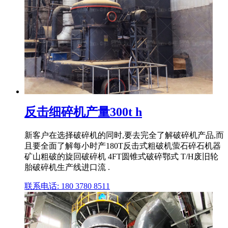
反击细碎机产量300t h
新客户在选择破碎机的同时,要去完全了解破碎机产品,而
且要全面了解每小时产180T反击式粗破机萤石碎石机器
矿山粗破的旋回破碎机 4FT圆锥式破碎鄂式 T/H废旧轮
胎破碎机生产线进口流 .
联系电话: 180 3780 8511