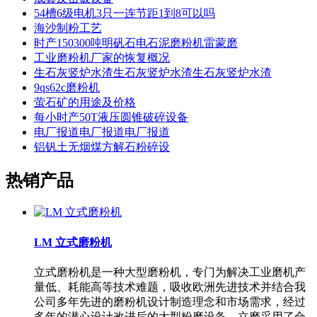
54槽6级电机3只一连节距1到8可以吗
海沙制粉工艺
时产150300吨明矾石电石泥磨粉机雷蒙磨
工业磨粉机厂家的恢复概况
生石灰竖炉水渣生石灰竖炉水渣生石灰竖炉水渣
9qs62c磨粉机
萤石矿的用途及价格
每小时产50T液压圆锥破碎设备
电厂报道电厂报道电厂报道
铝钒土无烟煤方解石粉碎设
热销产品
LM 立式磨粉机
立式磨粉机是一种大型磨粉机，专门为解决工业磨机产
量低、耗能高等技术难题，吸收欧洲先进技术并结合我
公司多年先进的磨粉机设计制造理念和市场需求，经过
多年的潜心设计改进后的大型粉磨设备。立磨采用了合