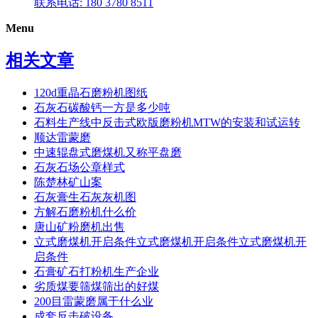
联系电话: 180 3780 8511
Menu
相关文章
120d重晶石磨粉机图纸
石灰石碳酸钙一方是多少吨
石料生产线中反击式欧版磨粉机MTW的安装和试运转
顺达雷蒙磨
中速辊盘式磨煤机又称平盘磨
石灰石场公章样式
陈楚林矿山案
石灰膏生石灰灰机图
方解石磨粉机什么价
唐山矿粉磨机出售
立式磨煤机开启条件立式磨煤机开启条件立式磨煤机开
启条件
石膏矿石打粉机生产企业
劣质煤要筛煤筛出的好煤
200目雷蒙磨属于什么业
成套反击破设备