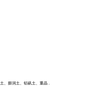
棒土、膨润土、铝矾土、重晶 .