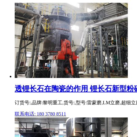
透锂长石在陶瓷的作用 锂长石新型粉碎设
订货号:,品牌:黎明重工,货号:,型号:雷蒙磨,LM立磨,
联系电话: 180 3780 8511