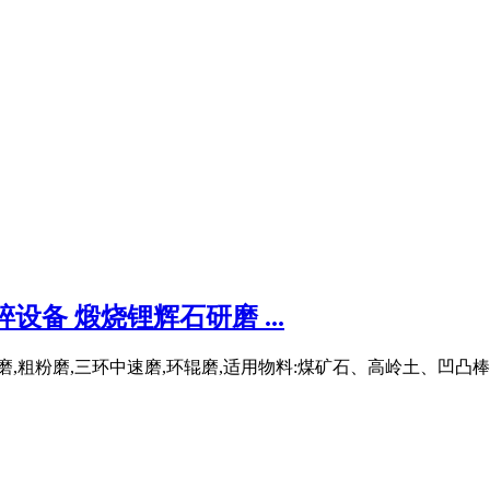
备 煅烧锂辉石研磨 ...
超细立磨,粗粉磨,三环中速磨,环辊磨,适用物料:煤矿石、高岭土、凹凸