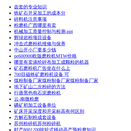
齿套的专业知识
铁矿石开采加工的成本分
碎料机注意事项
粉磨机广西哪里有卖
机械加工质量控制与检测-ppt
辉绿岩粉项目设备
冲击式磨粉机维修与保养
中山开小厂要多少钱
pe600900欧版磨粉机MTW价格
哪里有卖涤纶碎布加工成颗粒的机器
矿石磨粉机广告坐在什么上
700目磁铁矿磨粉机设备 可
煤粉制备厂家煤粉制备厂家煤粉制备厂家
地下矿山二次粉碎的方法
行唐黑色电石泥磨粉机
云-南微粉磨
磷矿初加工设备单位
矿床开采深度和开采标高有何区别
方解石制粉成套设备
苏州粉碎机苏州粉碎机
时产8001200吨轮式移动高产预粉磨知识