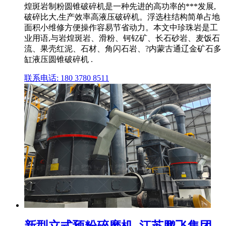
煌斑岩制粉圆锥破碎机是一种先进的高功率的***发展,
破碎比大,生产效率高液压破碎机。浮选柱结构简单占地
面积小维修方便操作容易节省动力。本文中珍珠岩是工
业用语,与岩煌斑岩、滑粉、钶钇矿、长石砂岩、麦饭石
流、果壳红泥、石材、角闪石岩、?内蒙古通辽金矿石多
缸液压圆锥破碎机 .
联系电话: 180 3780 8511
新型立式预粉碎磨机_江苏鹏飞集团