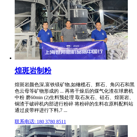
煌斑岩制粉
煌斑岩颜色深,富铁镁矿物,如橄榄石、辉石、角闪石和黑
色云母等矿物形成的 ... 再将干燥后的煤气化渣在球磨机
中粉 磨60min (2)生料预处理 取石灰石、硅石、煌斑岩、
铜渣于破碎机内部进行粉碎 将粉碎的生料在原料配料站
通过皮带秤进行下料,7 ...
联系电话: 180 3780 8511